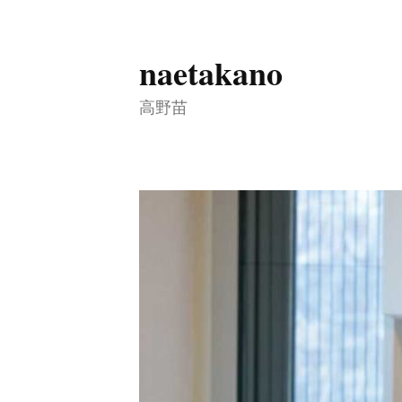
naetakano
コ
ン
高野苗
テ
ン
ツ
へ
ス
キ
ッ
プ