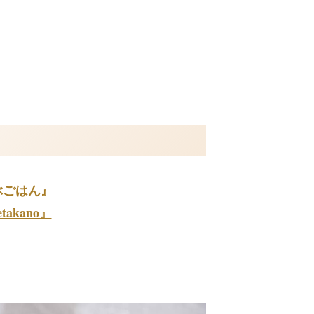
ぶごはん』
takano』